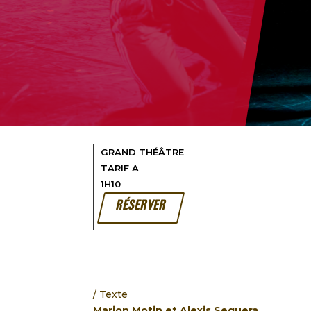
GRAND THÉÂTRE
TARIF A
1H10
RÉSERVER
Texte
Marion Motin et Alexis Sequera