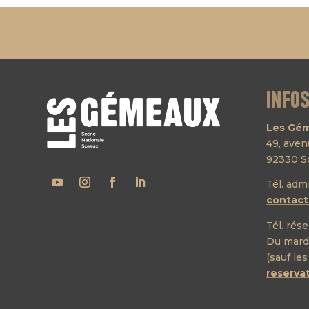
Info
Les Gém
49, ave
92330 S
Tél. adm
contac
Tél. rése
Du mardi
(sauf les
reserv