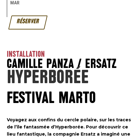
MAR
RÉSERVER
INSTALLATION
CAMILLE PANZA / ERSATZ
Hyperborée
FESTIVAL MARTO
Voyagez aux confins du cercle polaire, sur les traces
de l’île fantasmée d’Hyperborée. Pour découvrir ce
lieu fantastique, la compagnie Ersatz a imaginé une