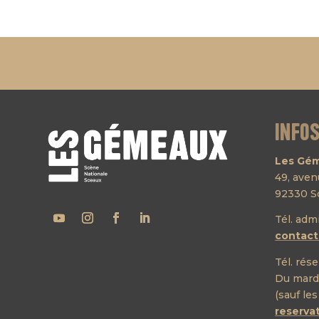
Info
Les Gém
49, ave
92330 S
Tél. adm
contac
Tél. rése
Du mardi
(sauf les
reserv