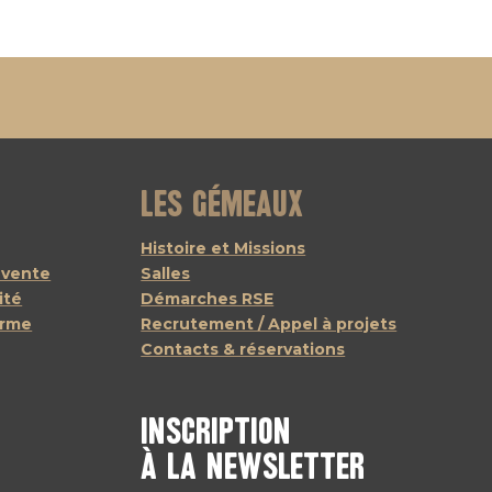
Les Gémeaux
Histoire et Missions
 vente
Salles
ité
Démarches RSE
orme
Recrutement / Appel à projets
Contacts & réservations
Inscription
à la newsletter