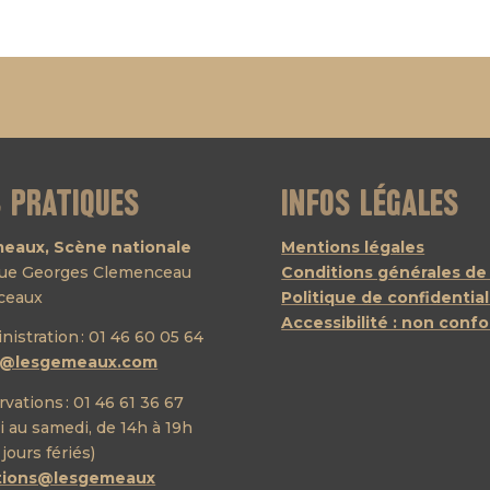
s pratiques
Infos légales
eaux, Scène nationale
Mentions légales
nue Georges Clemenceau
Conditions générales de
ceaux
Politique de confidential
Accessibilité : non conf
inistration : 01 46 60 05 64
t@lesgemeaux.com
rvations : 01 46 61 36 67
 au samedi, de 14h à 19h
 jours fériés)
ations@lesgemeaux