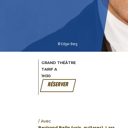
© Edgar Berg
GRAND THÉÂTRE
TARIF A
1H30
RÉSERVER
Avec
Bertrand Belin (voix, guitares), Lara